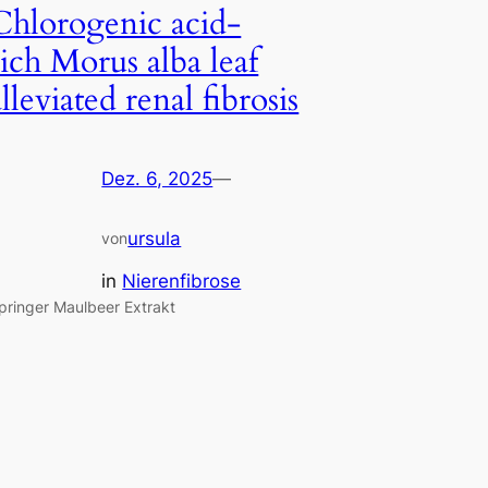
Chlorogenic acid-
rich Morus alba leaf
alleviated renal fibrosis
Dez. 6, 2025
—
ursula
von
in
Nierenfibrose
pringer Maulbeer Extrakt