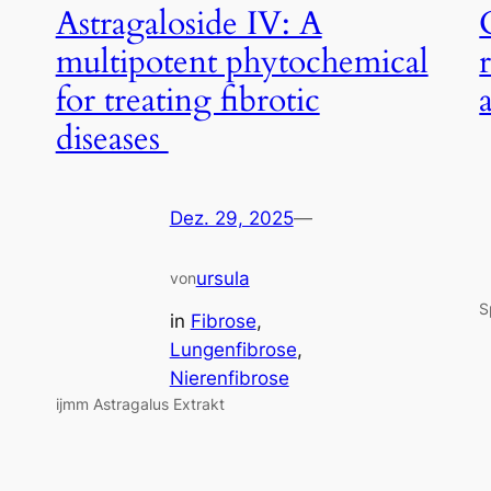
Astragaloside IV: A
multipotent phytochemical
for treating fibrotic
diseases
Dez. 29, 2025
—
ursula
von
S
in
Fibrose
, 
Lungenfibrose
, 
Nierenfibrose
ijmm Astragalus Extrakt