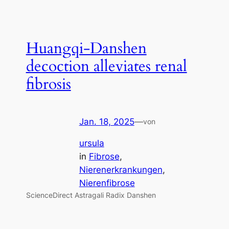
Huangqi-Danshen
decoction alleviates renal
fibrosis
Jan. 18, 2025
—
von
ursula
in
Fibrose
, 
Nierenerkrankungen
, 
Nierenfibrose
ScienceDirect Astragali Radix Danshen