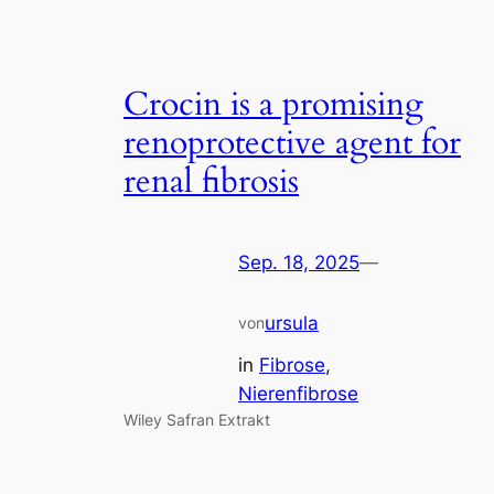
Crocin is a promising
renoprotective agent for
renal fibrosis
Sep. 18, 2025
—
ursula
von
in
Fibrose
, 
Nierenfibrose
Wiley Safran Extrakt