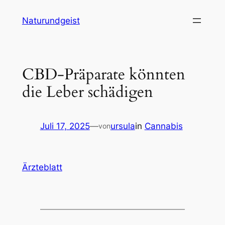
Zum
Naturundgeist
Inhalt
springen
CBD-Präparate könnten
die Leber schädigen
Juli 17, 2025
—
ursula
in
Cannabis
von
Ärzteblatt