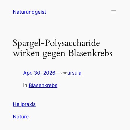
Zum
Naturundgeist
Inhalt
springen
Spargel-Polysaccharide
wirken gegen Blasenkrebs
Apr. 30, 2026
—
ursula
von
in
Blasenkrebs
Heilpraxis
Nature