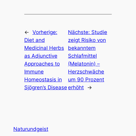
←
Vorherige:
Nächste:
Studie
Diet and
zeigt Risiko von
Medicinal Herbs
bekanntem
as Adjunctive
Schlafmittel
Approaches to
(Melatonin) –
Immune
Herzschwäche
Homeostasis in
um 90 Prozent
Sjögren’s Disease
erhöht
→
Naturundgeist