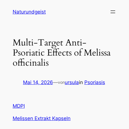
Zum
Naturundgeist
Inhalt
springen
Multi-Target Anti-
Psoriatic Effects of Melissa
officinalis
Mai 14, 2026
—
ursula
in
Psoriasis
von
MDPI
Melissen Extrakt Kapseln