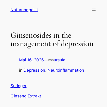
Zum
Naturundgeist
Inhalt
springen
Ginsenosides in the
management of depression
Mai 16, 2026
—
ursula
von
in
Depression
, 
Neuroinflammation
Springer
Ginseng Extrakt