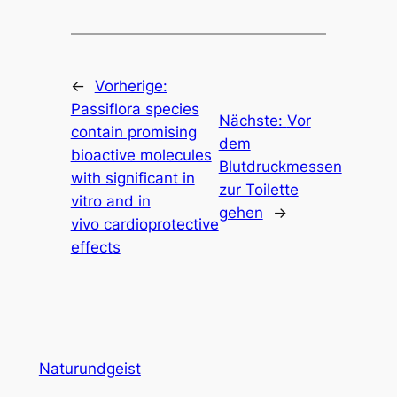
←
Vorherige:
Passiflora species
Nächste:
Vor
contain promising
dem
bioactive molecules
Blutdruckmessen
with significant in
zur Toilette
vitro and in
gehen
→
vivo cardioprotective
effects
Naturundgeist