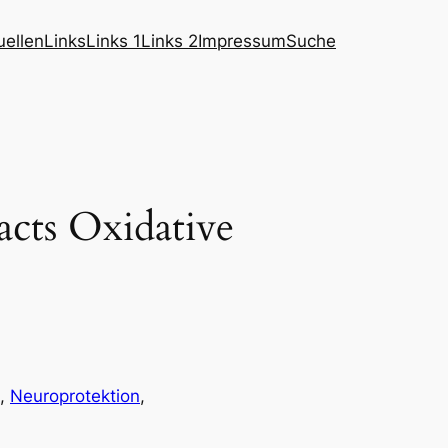
ellen
Links
Links 1
Links 2
Impressum
Suche
acts Oxidative
, 
Neuroprotektion
, 