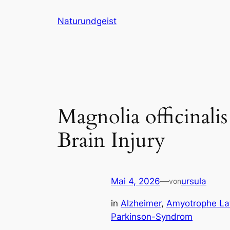
Zum
Naturundgeist
Inhalt
springen
Magnolia officinali
Brain Injury
Mai 4, 2026
—
ursula
von
in
Alzheimer
, 
Amyotrophe Lat
Parkinson-Syndrom