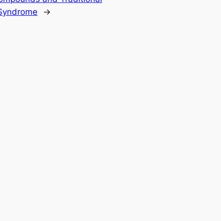
c Syndrome
→