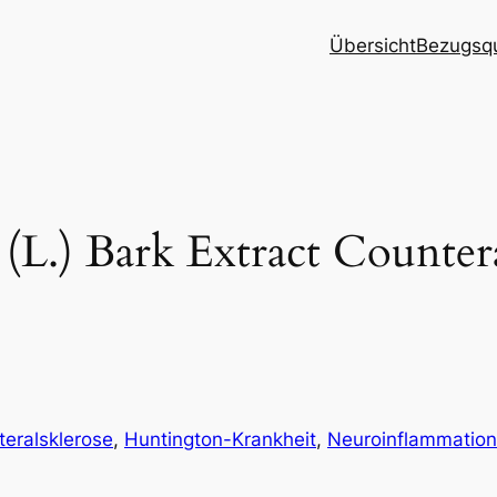
Übersicht
Bezugsqu
s (L.) Bark Extract Counter
eralsklerose
, 
Huntington-Krankheit
, 
Neuroinflammation