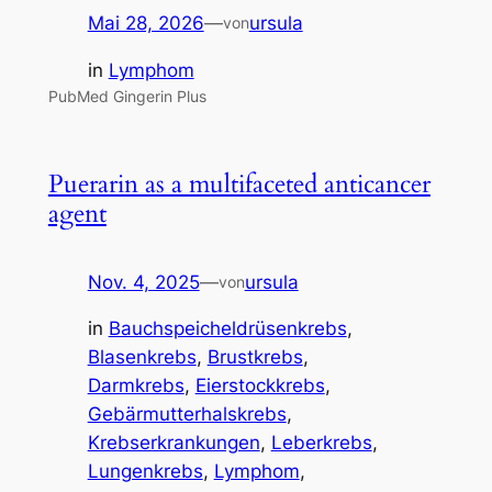
Mai 28, 2026
—
ursula
von
in
Lymphom
PubMed Gingerin Plus
Puerarin as a multifaceted anticancer
agent
Nov. 4, 2025
—
ursula
von
in
Bauchspeicheldrüsenkrebs
, 
Blasenkrebs
, 
Brustkrebs
, 
Darmkrebs
, 
Eierstockkrebs
, 
Gebärmutterhalskrebs
, 
Krebserkrankungen
, 
Leberkrebs
, 
Lungenkrebs
, 
Lymphom
, 